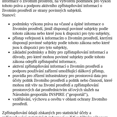
informace o životním prostředí, na vytvoření podmínek pro výkon
tohoto práva a podporu aktivního zpřístupňování informací o
životním prostředí ze strany povinných subjektů.
Stanoví:
podmínky výkonu práva na včasné a úplné informace o
životním prostředí, jimiž disponují povinné subjekty podle
tohoto zákona nebo které jsou k dispozici pro tyto subjekty,
přístup veřejnosti k informacím o životním prostředí, kterými
disponují povinné subjekty podle tohoto zákona nebo které
jsou k dispozici pro tyto subjekty,
základní podmínky a lhůty pro zpřístupňování informací a
důvody, pro které mohou povinné subjekty podle tohoto
zákona odepřít zpřístupnění informace,
aktivní zpřístupňování informací o životním prostředí a
podporu používání zařízení umožňující dálkový přístup,
pravidla pro zřízení infrastruktury pro prostorová data pro
účely politik životního prostředí a politik nebo činností, které
mohou mít vliv na životní prostředí a zpřístupňování
prostorových dat prostřednictvím síťových služeb na
Národním geoportálu INSPIRE ("geoportál"),
vzdělávání, výchovu a osvětu v oblasti ochrany životního
prostředí.
Zpřístupňování údajů získaných pro statistické účely a