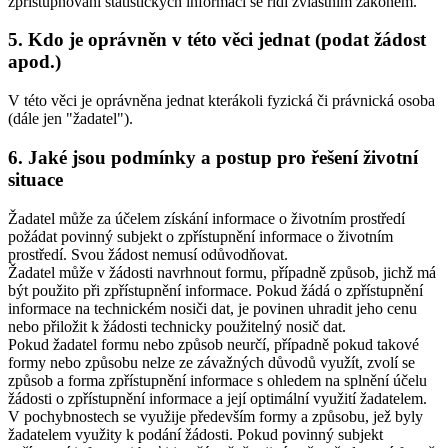
zpřístupňování statistických informací se řídí zvláštním zákonem.
5. Kdo je oprávněn v této věci jednat (podat žádost
apod.)
V této věci je oprávněna jednat kterákoli fyzická či právnická osoba
(dále jen "žadatel").
6. Jaké jsou podmínky a postup pro řešení životní
situace
Žadatel může za účelem získání informace o životním prostředí
požádat povinný subjekt o zpřístupnění informace o životním
prostředí. Svou žádost nemusí odůvodňovat.
Žadatel může v žádosti navrhnout formu, případně způsob, jichž má
být použito při zpřístupnění informace. Pokud žádá o zpřístupnění
informace na technickém nosiči dat, je povinen uhradit jeho cenu
nebo přiložit k žádosti technicky použitelný nosič dat.
Pokud žadatel formu nebo způsob neurčí, případně pokud takové
formy nebo způsobu nelze ze závažných důvodů využít, zvolí se
způsob a forma zpřístupnění informace s ohledem na splnění účelu
žádosti o zpřístupnění informace a její optimální využití žadatelem.
V pochybnostech se využije především formy a způsobu, jež byly
žadatelem využity k podání žádosti. Pokud povinný subjekt