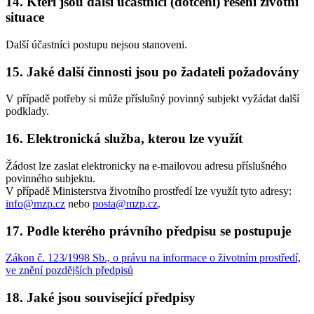
14. Kteří jsou další účastníci (dotčení) řešení životní
situace
Další účastníci postupu nejsou stanoveni.
15. Jaké další činnosti jsou po žadateli požadovány
V případě potřeby si může příslušný povinný subjekt vyžádat další
podklady.
16. Elektronická služba, kterou lze využít
Žádost lze zaslat elektronicky na e-mailovou adresu příslušného
povinného subjektu.
V případě Ministerstva životního prostředí lze využít tyto adresy:
info@mzp.cz
nebo
posta@mzp.cz
.
17. Podle kterého právního předpisu se postupuje
Zákon č. 123/1998 Sb., o právu na informace o životním prostředí,
ve znění pozdějších předpisů
18. Jaké jsou související předpisy