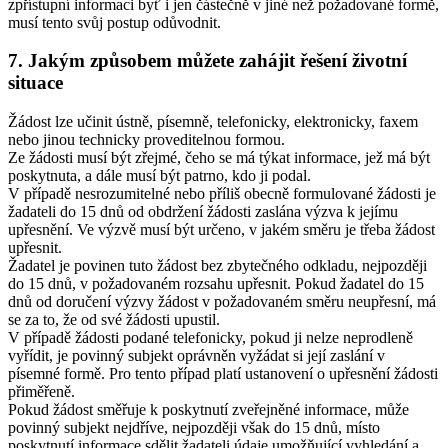
zpřístupní informaci byť i jen částečně v jiné než požadované formě,
musí tento svůj postup odůvodnit.
7. Jakým způsobem můžete zahájit řešení životní
situace
Žádost lze učinit ústně, písemně, telefonicky, elektronicky, faxem
nebo jinou technicky proveditelnou formou.
Ze žádosti musí být zřejmé, čeho se má týkat informace, jež má být
poskytnuta, a dále musí být patrno, kdo ji podal.
V případě nesrozumitelné nebo příliš obecně formulované žádosti je
žadateli do 15 dnů od obdržení žádosti zaslána výzva k jejímu
upřesnění. Ve výzvě musí být určeno, v jakém směru je třeba žádost
upřesnit.
Žadatel je povinen tuto žádost bez zbytečného odkladu, nejpozději
do 15 dnů, v požadovaném rozsahu upřesnit. Pokud žadatel do 15
dnů od doručení výzvy žádost v požadovaném směru neupřesní, má
se za to, že od své žádosti upustil.
V případě žádosti podané telefonicky, pokud ji nelze neprodleně
vyřídit, je povinný subjekt oprávněn vyžádat si její zaslání v
písemné formě. Pro tento případ platí ustanovení o upřesnění žádosti
přiměřeně.
Pokud žádost směřuje k poskytnutí zveřejněné informace, může
povinný subjekt nejdříve, nejpozději však do 15 dnů, místo
poskytnutí informace sdělit žadateli údaje umožňující vyhledání a