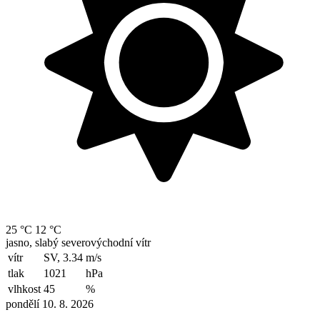
25 °C
12 °C
jasno, slabý severovýchodní vítr
vítr
SV, 3.34
m/s
tlak
1021
hPa
vlhkost
45
%
pondělí 10. 8. 2026