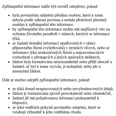
Zpřístupnění informace může být rovněž odepřeno, pokud:
byla povinnému subjektu předána osobou, která k tomu
nebyla podle zákona povinna a nedala předchozí písemný
souhlas k zpřístupnění této informace,
by zpřístupnění této informace mohlo mít nepříznivý vliv na
ochranu životního prostředí v místech, kterých se informace
týká,
se žadatel domáhá informací opatřovaných v rámci
přípravného řízení (vyšetřování) v trestních věcech, nebo se
informace týká neukončených řízení a nepravomocných
rozhodnutí o přestupcích a jiných správních deliktech,
žádost byla formulována nesrozumitelně nebo příliš obecně a
žadatel, ač byl k tomu vyzván, ji nedoplnil, nebo jde o
anonymní žádost.
Dále je možno odepřít zpřístupnění informace, pokud:
se týká dosud nezpracovaných nebo nevyhodnocených údajů,
žádost je formulována zjevně provokativně nebo obstrukčně,
žadatel již má požadovanou informaci prokazatelně k
dispozici,
se týká vnitřních pokynů povinného subjektu, které se
vztahují výhradně k jeho vnitřnímu chodu.