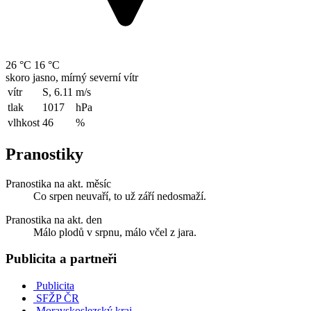
26 °C
16 °C
skoro jasno, mírný severní vítr
vítr
S, 6.11
m/s
tlak
1017
hPa
vlhkost
46
%
Pranostiky
Pranostika na akt. měsíc
Co srpen neuvaří, to už září nedosmaží.
Pranostika na akt. den
Málo plodů v srpnu, málo včel z jara.
Publicita a partneři
Publicita
SFŽP ČR
Moravskoslezský kraj