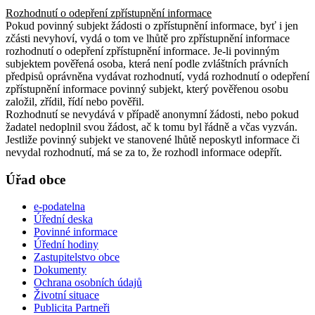
Rozhodnutí o odepření zpřístupnění informace
Pokud povinný subjekt žádosti o zpřístupnění informace, byť i jen
zčásti nevyhoví, vydá o tom ve lhůtě pro zpřístupnění informace
rozhodnutí o odepření zpřístupnění informace. Je-li povinným
subjektem pověřená osoba, která není podle zvláštních právních
předpisů oprávněna vydávat rozhodnutí, vydá rozhodnutí o odepření
zpřístupnění informace povinný subjekt, který pověřenou osobu
založil, zřídil, řídí nebo pověřil.
Rozhodnutí se nevydává v případě anonymní žádosti, nebo pokud
žadatel nedoplnil svou žádost, ač k tomu byl řádně a včas vyzván.
Jestliže povinný subjekt ve stanovené lhůtě neposkytl informace či
nevydal rozhodnutí, má se za to, že rozhodl informace odepřít.
Úřad obce
e-podatelna
Úřední deska
Povinné informace
Úřední hodiny
Zastupitelstvo obce
Dokumenty
Ochrana osobních údajů
Životní situace
Publicita Partneři