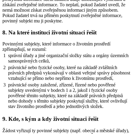
získání zveřejněné informace. To neplatí, pokud žadatel uvedl, že
nemá možnost získat zveřejněnou informaci jiným způsobem.
Pokud žadatel trvá na přímém poskytnutí zveřejněné informace,
povinný subjekt mu ji poskytne.
8. Na které instituci životní situaci řešit
Povinnými subjekty, které informace o životním prostředí
zpřístupňují, se rozumí:
1
správní úřady a jiné organizační složky státu a orgány územních
samosprávných celků,
2
právnické nebo fyzické osoby, které na základě zvláštních
právních předpisů vykonávají v oblasti veřejné správy působnost
vztahující se přímo nebo nepřímo k životnímu prostředí,
3
právnické osoby založené, zřízené, řízené nebo pověřené
subjekty uvedenými v bodech 1 a 2, jakož i fyzické osoby
pověřené těmito subjekty, které na základě právních předpisů
nebo dohody s těmito subjekty poskytují služby, které ovlivňují
stav životního prostředí a jeho jednotlivých složek.
9. Kde, s kým a kdy životní situaci řešit
Žádost vyřizují ty povinné subjekty (např. obecní a městské úřady),