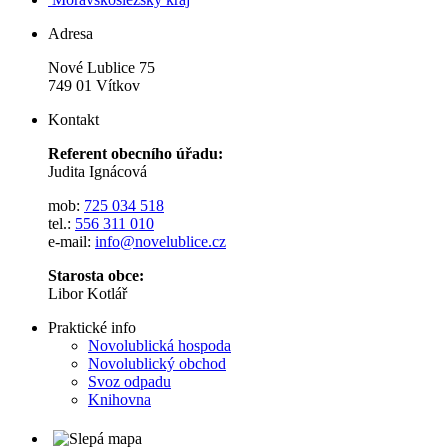
Adresa
Nové Lublice 75
749 01 Vítkov
Kontakt
Referent obecního úřadu:
Judita Ignácová
mob:
725 034 518
tel.:
556 311 010
e-mail:
info@novelublice.cz
Starosta obce:
Libor Kotlář
Praktické info
Novolublická hospoda
Novolublický obchod
Svoz odpadu
Knihovna