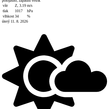
polojasno, západní větřík
vítr
Z, 3.19
m/s
tlak
1017
hPa
vlhkost
34
%
úterý 11. 8. 2026