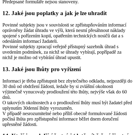
Předepsané formuláře nejsou stanoveny.
12. Jaké jsou poplatky a jak je lze uhradit
Povinné subjekty jsou v souvislosti se zpřístupňováním informací
oprávněny žádat úhradu ve výši, která nesmí přesáhnout náklady
spojené s pořízením kopií, opatřením technických nosičů dat a s
odesláním informací žadateli.
Povinné subjekty zpracují veřejně přístupný sazebník úhrad s
uvedením podmínek, za nichž se úhrady vybírají, popřípadě za
nichž je možno od vybírání úhrad upustit.
13. Jaké jsou lhůty pro vyřízení
Informaci je třeba zpřístupnit bez zbytečného odkladu, nejpozději do
30 dnů od obdržení žádosti, ledaže by si zvláštní okolnosti
výjimečně vynucovaly prodloužení této lhůty, nejvýše však do 60
dnů.
O takových okolnostech a o prodloužení lhůty musí být žadatel před
uplynutím 30denní lhůty vyrozuměn.
V případě nesrozumitelné nebo příliš obecně formulované žádosti
počíná lhůta pro zpřístupnění informace běžet dnem doručení
upřesněné žádosti.