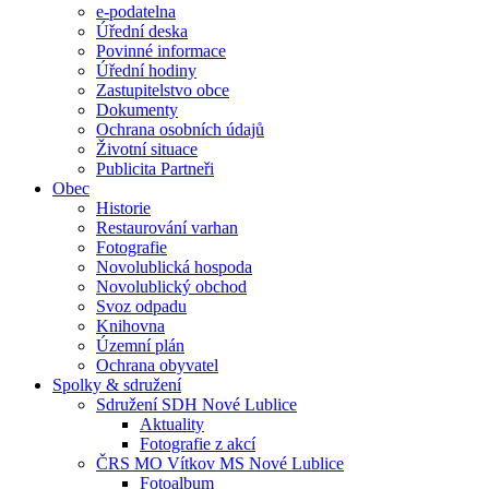
e-podatelna
Úřední deska
Povinné informace
Úřední hodiny
Zastupitelstvo obce
Dokumenty
Ochrana osobních údajů
Životní situace
Publicita Partneři
Obec
Historie
Restaurování varhan
Fotografie
Novolublická hospoda
Novolublický obchod
Svoz odpadu
Knihovna
Územní plán
Ochrana obyvatel
Spolky & sdružení
Sdružení SDH Nové Lublice
Aktuality
Fotografie z akcí
ČRS MO Vítkov MS Nové Lublice
Fotoalbum