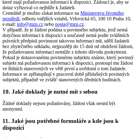
které mají požadovanou informaci k dispozici. Žádoucí je, aby se
dotaz vyřizoval co nejblíže k žadateli.
Centrálně je možno získat informace na
Ministerstvu životního
prostředí
, odboru vnějších vztahů, Vršovická 65, 100 10 Praha 10,
e-mail:
info@mzp.cz
nebo
posta@mzp.cz
.
V případě, že je žádost podána u povinného subjektu, jenž nemá
dotyčnou informaci k dispozici a současně nemá podle zvláštních
právních předpisů povinnost takovou informaci mít, sdělí žadateli
bez zbytečného odkladu, nejpozději do 15 dnů od obdržení žádosti,
že požadovanou informaci nemůže z tohoto důvodu poskytnout.
Pokud je dotazovanému povinnému subjektu známo, který povinný
subjekt má požadovanou informaci k dispozici, postoupí mu žádost
ve lhůtách stanovených ve větě první a uvědomí o tom žadatele.
Informace se zpřístupňují v pracovní době příslušných povinných
subjektů, případně ve zvlášť stanovených úředních hodinách.
10. Jaké doklady je nutné mít s sebou
Žádné doklady nejsou požadovány, žádost však nesmí být
anonymní.
11. Jaké jsou potřebné formuláře a kde jsou k
dispozici