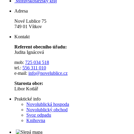
Moravskoslezský kraj
Adresa
Nové Lublice 75
749 01 Vítkov
Kontakt
Referent obecního úřadu:
Judita Ignácová
mob:
725 034 518
tel.:
556 311 010
e-mail:
info@novelublice.cz
Starosta obce:
Libor Kotlář
Praktické info
Novolublická hospoda
Novolublický obchod
Svoz odpadu
Knihovna