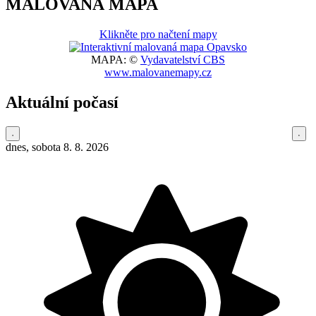
MALOVANÁ MAPA
Klikněte pro načtení mapy
MAPA: ©
Vydavatelství CBS
www.malovanemapy.cz
Aktuální počasí
dnes, sobota 8. 8. 2026