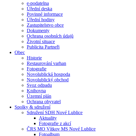
e-podatelna
Úřední deska
Povinné informace
Úřední hodiny
Zastupitelstvo obce
Dokumenty
Ochrana osobních údajů
Životní situace
Publicita Partneři
Obec
Historie
Restaurování varhan
Fotografie
Novolublická hospoda
Novolublický obchod
Svoz odpadu
Knihovna
Územní plán
Ochrana obyvatel
Spolky & sdružení
Sdružení SDH Nové Lublice
Aktuality
Fotografie z akcí
ČRS MO Vítkov MS Nové Lublice
Fotoalbum