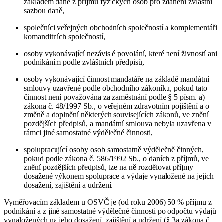
základem daně z příjmů fyzických osob pro zdanění zvláštní
sazbou daně,
společníci veřejných obchodních společností a komplementáři
komanditních společností,
osoby vykonávající nezávislé povolání, které není živností ani
podnikáním podle zvláštních předpisů,
osoby vykonávající činnost mandatáře na základě mandátní
smlouvy uzavřené podle obchodního zákoníku, pokud tato
činnost není považována za zaměstnání podle § 5 písm. a)
zákona č. 48/1997 Sb., o veřejném zdravotním pojištění a o
změně a doplnění některých souvisejících zákonů, ve znění
pozdějších předpisů, a mandátní smlouva nebyla uzavřena v
rámci jiné samostatné výdělečné činnosti,
spolupracující osoby osob samostatně výdělečně činných,
pokud podle zákona č. 586/1992 Sb., o daních z příjmů, ve
znění pozdějších předpisů, lze na ně rozdělovat příjmy
dosažené výkonem spolupráce a výdaje vynaložené na jejich
dosažení, zajištění a udržení.
Vyměřovacím základem u OSVČ je (od roku 2006) 50 % příjmu z
podnikání a z jiné samostatné výdělečné činnosti po odpočtu výdajů
vynaložených na jeho dosažení, zajištění a udržení (§ 3a zákona č.