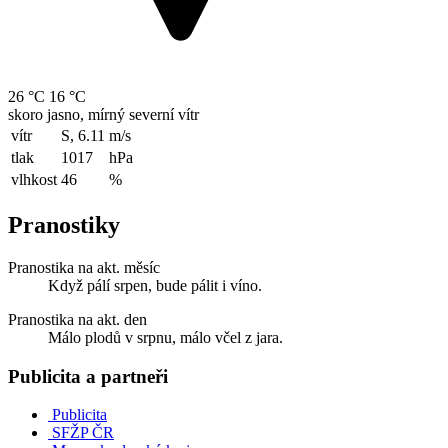
26 °C
16 °C
skoro jasno, mírný severní vítr
vítr
S, 6.11
m/s
tlak
1017
hPa
vlhkost
46
%
Pranostiky
Pranostika na akt. měsíc
Když pálí srpen, bude pálit i víno.
Pranostika na akt. den
Málo plodů v srpnu, málo včel z jara.
Publicita a partneři
Publicita
SFŽP ČR