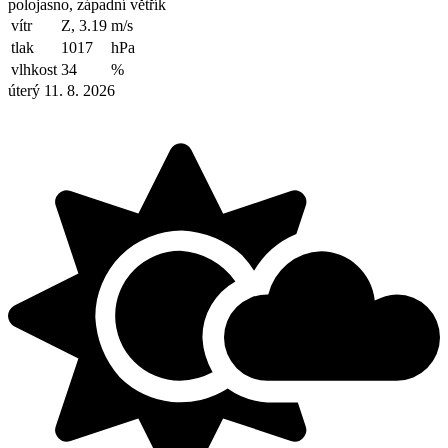
polojasno, západní větřík
vítr
Z, 3.19
m/s
tlak
1017
hPa
vlhkost
34
%
úterý 11. 8. 2026