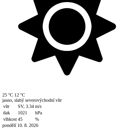
25 °C
12 °C
jasno, slabý severovýchodní vítr
vítr
SV, 3.34
m/s
tlak
1021
hPa
vlhkost
45
%
pondělí 10. 8. 2026