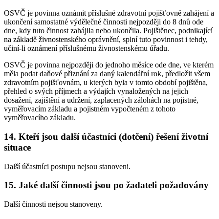
OSVČ je povinna oznámit příslušné zdravotní pojišťovně zahájení a
ukončení samostatné výdělečné činnosti nejpozději do 8 dnů ode
dne, kdy tuto činnost zahájila nebo ukončila. Pojištěnec, podnikající
na základě živnostenského oprávnění, splní tuto povinnost i tehdy,
učiní-li oznámení příslušnému živnostenskému úřadu.
OSVČ je povinna nejpozději do jednoho měsíce ode dne, ve kterém
měla podat daňové přiznání za daný kalendářní rok, předložit všem
zdravotním pojišťovnám, u kterých byla v tomto období pojištěna,
přehled o svých příjmech a výdajích vynaložených na jejich
dosažení, zajištění a udržení, zaplacených zálohách na pojistné,
vyměřovacím základu a pojistném vypočteném z tohoto
vyměřovacího základu.
14. Kteří jsou další účastníci (dotčení) řešení životní
situace
Další účastníci postupu nejsou stanoveni.
15. Jaké další činnosti jsou po žadateli požadovány
Další činnosti nejsou stanoveny.