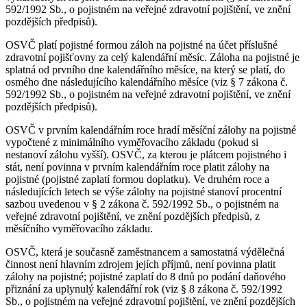
592/1992 Sb., o pojistném na veřejné zdravotní pojištění, ve znění
pozdějších předpisů).
OSVČ platí pojistné formou záloh na pojistné na účet příslušné
zdravotní pojišťovny za celý kalendářní měsíc. Záloha na pojistné je
splatná od prvního dne kalendářního měsíce, na který se platí, do
osmého dne následujícího kalendářního měsíce (viz § 7 zákona č.
592/1992 Sb., o pojistném na veřejné zdravotní pojištění, ve znění
pozdějších předpisů).
OSVČ v prvním kalendářním roce hradí měsíční zálohy na pojistné
vypočtené z minimálního vyměřovacího základu (pokud si
nestanoví zálohu vyšší). OSVČ, za kterou je plátcem pojistného i
stát, není povinna v prvním kalendářním roce platit zálohy na
pojistné (pojistné zaplatí formou doplatku). Ve druhém roce a
následujících letech se výše zálohy na pojistné stanoví procentní
sazbou uvedenou v § 2 zákona č. 592/1992 Sb., o pojistném na
veřejné zdravotní pojištění, ve znění pozdějších předpisů, z
měsíčního vyměřovacího základu.
OSVČ, která je současně zaměstnancem a samostatná výdělečná
činnost není hlavním zdrojem jejích příjmů, není povinna platit
zálohy na pojistné; pojistné zaplatí do 8 dnů po podání daňového
přiznání za uplynulý kalendářní rok (viz § 8 zákona č. 592/1992
Sb., o pojistném na veřejné zdravotní pojištění, ve znění pozdějších