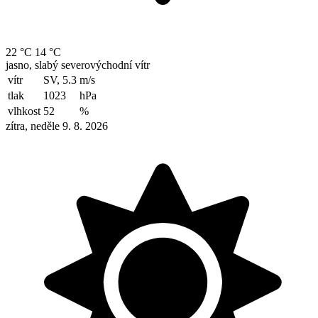
22 °C
14 °C
jasno, slabý severovýchodní vítr
vítr
SV, 5.3
m/s
tlak
1023
hPa
vlhkost
52
%
zítra, neděle 9. 8. 2026