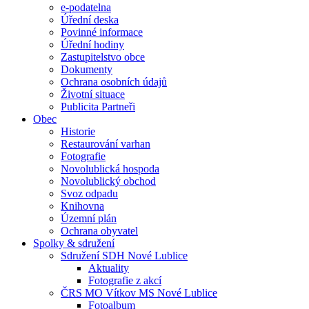
e-podatelna
Úřední deska
Povinné informace
Úřední hodiny
Zastupitelstvo obce
Dokumenty
Ochrana osobních údajů
Životní situace
Publicita Partneři
Obec
Historie
Restaurování varhan
Fotografie
Novolublická hospoda
Novolublický obchod
Svoz odpadu
Knihovna
Územní plán
Ochrana obyvatel
Spolky & sdružení
Sdružení SDH Nové Lublice
Aktuality
Fotografie z akcí
ČRS MO Vítkov MS Nové Lublice
Fotoalbum