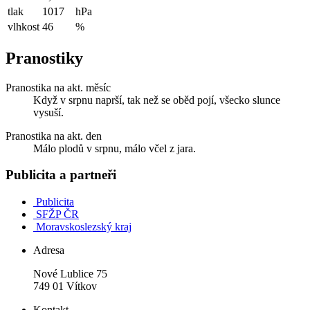
tlak
1017
hPa
vlhkost
46
%
Pranostiky
Pranostika na akt. měsíc
Když v srpnu naprší, tak než se oběd pojí, všecko slunce
vysuší.
Pranostika na akt. den
Málo plodů v srpnu, málo včel z jara.
Publicita a partneři
Publicita
SFŽP ČR
Moravskoslezský kraj
Adresa
Nové Lublice 75
749 01 Vítkov
Kontakt