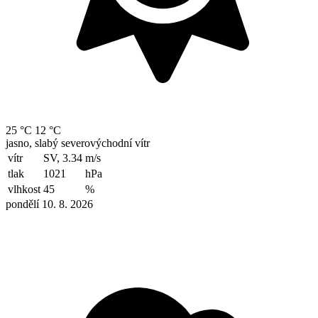
25 °C
12 °C
jasno, slabý severovýchodní vítr
vítr
SV, 3.34
m/s
tlak
1021
hPa
vlhkost
45
%
pondělí 10. 8. 2026