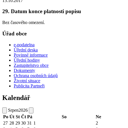
15.10.2017
29. Datum konce platnosti popisu
Bez časového omezení.
Úřad obce
e-podatelna
Úřední deska
Povinné informace
Úřední hodiny
Zastupitelstvo obce
Dokumenty
Ochrana osobních údajů
Životní situace
Publicita Partneři
Kalendář
Srpen
2026
Po
Út
St
Čt
Pá
So
Ne
27
28
29
30
31
1
2