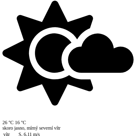
26 °C
16 °C
skoro jasno, mírný severní vítr
vítr
S, 6.11
m/s