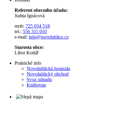
Referent obecního úřadu:
Judita Ignácová
mob:
725 034 518
tel.:
556 311 010
e-mail:
info@novelublice.cz
Starosta obce:
Libor Kotlář
Praktické info
Novolublická hospoda
Novolublický obchod
Svoz odpadu
Knihovna