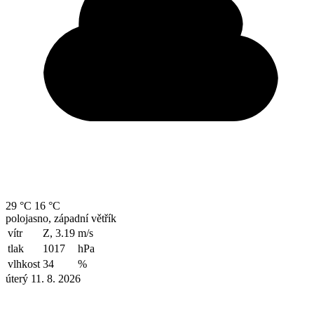
29 °C
16 °C
polojasno, západní větřík
vítr
Z, 3.19
m/s
tlak
1017
hPa
vlhkost
34
%
úterý 11. 8. 2026