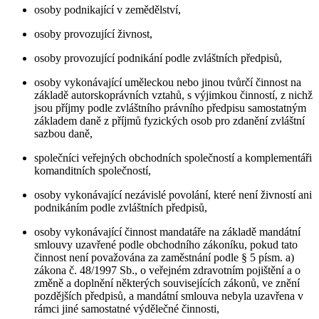
osoby podnikající v zemědělství,
osoby provozující živnost,
osoby provozující podnikání podle zvláštních předpisů,
osoby vykonávající uměleckou nebo jinou tvůrčí činnost na
základě autorskoprávních vztahů, s výjimkou činností, z nichž
jsou příjmy podle zvláštního právního předpisu samostatným
základem daně z příjmů fyzických osob pro zdanění zvláštní
sazbou daně,
společníci veřejných obchodních společností a komplementáři
komanditních společností,
osoby vykonávající nezávislé povolání, které není živností ani
podnikáním podle zvláštních předpisů,
osoby vykonávající činnost mandatáře na základě mandátní
smlouvy uzavřené podle obchodního zákoníku, pokud tato
činnost není považována za zaměstnání podle § 5 písm. a)
zákona č. 48/1997 Sb., o veřejném zdravotním pojištění a o
změně a doplnění některých souvisejících zákonů, ve znění
pozdějších předpisů, a mandátní smlouva nebyla uzavřena v
rámci jiné samostatné výdělečné činnosti,