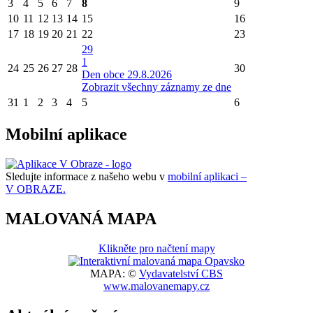
3
4
5
6
7
8
9
10
11
12
13
14
15
16
17
18
19
20
21
22
23
29
1
24
25
26
27
28
30
Den obce 29.8.2026
Zobrazit všechny záznamy ze dne
31
1
2
3
4
5
6
Mobilní aplikace
Sledujte informace z našeho webu v
mobilní aplikaci –
V OBRAZE.
MALOVANÁ MAPA
Klikněte pro načtení mapy
MAPA: ©
Vydavatelství CBS
www.malovanemapy.cz