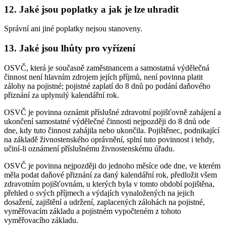
12. Jaké jsou poplatky a jak je lze uhradit
Správní ani jiné poplatky nejsou stanoveny.
13. Jaké jsou lhůty pro vyřízení
OSVČ, která je současně zaměstnancem a samostatná výdělečná
činnost není hlavním zdrojem jejích příjmů, není povinna platit
zálohy na pojistné; pojistné zaplatí do 8 dnů po podání daňového
přiznání za uplynulý kalendářní rok.
OSVČ je povinna oznámit příslušné zdravotní pojišťovně zahájení a
ukončení samostatné výdělečné činnosti nejpozději do 8 dnů ode
dne, kdy tuto činnost zahájila nebo ukončila. Pojištěnec, podnikající
na základě živnostenského oprávnění, splní tuto povinnost i tehdy,
učiní-li oznámení příslušnému živnostenskému úřadu.
OSVČ je povinna nejpozději do jednoho měsíce ode dne, ve kterém
měla podat daňové přiznání za daný kalendářní rok, předložit všem
zdravotním pojišťovnám, u kterých byla v tomto období pojištěna,
přehled o svých příjmech a výdajích vynaložených na jejich
dosažení, zajištění a udržení, zaplacených zálohách na pojistné,
vyměřovacím základu a pojistném vypočteném z tohoto
vyměřovacího základu.