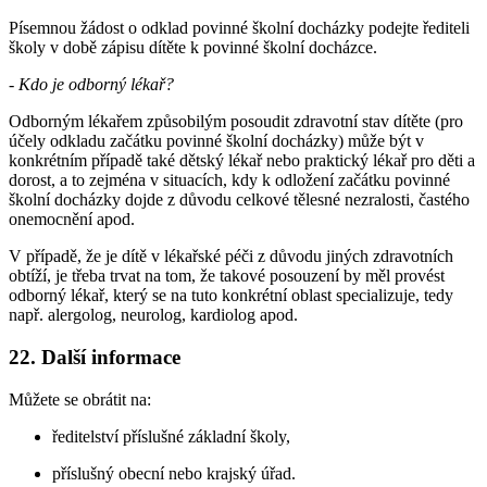
Písemnou žádost o odklad povinné školní docházky podejte řediteli
školy v době zápisu dítěte k povinné školní docházce.
-
Kdo je odborný lékař?
Odborným lékařem způsobilým posoudit zdravotní stav dítěte (pro
účely odkladu začátku povinné školní docházky) může být v
konkrétním případě také dětský lékař nebo praktický lékař pro děti a
dorost, a to zejména v situacích, kdy k odložení začátku povinné
školní docházky dojde z důvodu celkové tělesné nezralosti, častého
onemocnění apod.
V případě, že je dítě v lékařské péči z důvodu jiných zdravotních
obtíží, je třeba trvat na tom, že takové posouzení by měl provést
odborný lékař, který se na tuto konkrétní oblast specializuje, tedy
např. alergolog, neurolog, kardiolog apod.
22. Další informace
Můžete se obrátit na:
ředitelství příslušné základní školy,
příslušný obecní nebo krajský úřad.