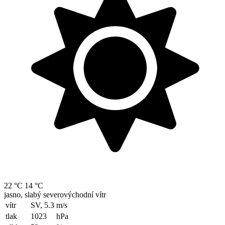
22 °C
14 °C
jasno, slabý severovýchodní vítr
vítr
SV, 5.3
m/s
tlak
1023
hPa