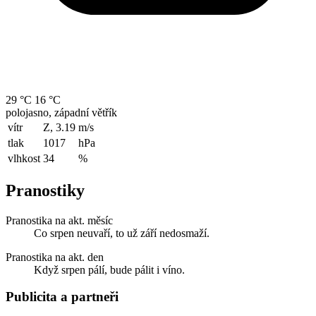
29 °C
16 °C
polojasno, západní větřík
vítr
Z, 3.19
m/s
tlak
1017
hPa
vlhkost
34
%
Pranostiky
Pranostika na akt. měsíc
Co srpen neuvaří, to už září nedosmaží.
Pranostika na akt. den
Když srpen pálí, bude pálit i víno.
Publicita a partneři