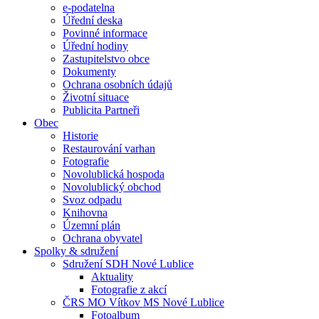
e-podatelna
Úřední deska
Povinné informace
Úřední hodiny
Zastupitelstvo obce
Dokumenty
Ochrana osobních údajů
Životní situace
Publicita Partneři
Obec
Historie
Restaurování varhan
Fotografie
Novolublická hospoda
Novolublický obchod
Svoz odpadu
Knihovna
Územní plán
Ochrana obyvatel
Spolky & sdružení
Sdružení SDH Nové Lublice
Aktuality
Fotografie z akcí
ČRS MO Vítkov MS Nové Lublice
Fotoalbum