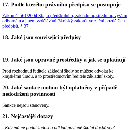
17. Podle kterého právního předpisu se postupuje
Zákon č. 561/2004 Sb., o předškolním, základním, středním, vyšším
odborném a jiném vzdělávání (školský zákon), ve znění pozdějších
předpisů, § 37
18. Jaké jsou související předpisy
19. Jaké jsou opravné prostředky a jak se uplatňují
Proti rozhodnutí ředitele základní školy se můžete odvolat ke
krajskému úřadu, a to prostřednictvím ředitele základní školy.
20. Jaké sankce mohou být uplatněny v případě
nedodržení povinností
Sankce nejsou stanoveny.
21. Nejčastější dotazy
-
Kdy máme podat žádost o odklad povinné školní docházky?