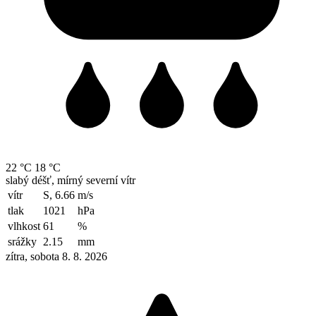
22 °C
18 °C
slabý déšť, mírný severní vítr
vítr
S, 6.66
m/s
tlak
1021
hPa
vlhkost
61
%
srážky
2.15
mm
zítra, sobota 8. 8. 2026