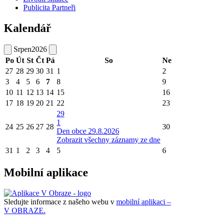
Publicita Partneři
Kalendář
Srpen
2026
Po
Út
St
Čt
Pá
So
Ne
27
28
29
30
31
1
2
3
4
5
6
7
8
9
10
11
12
13
14
15
16
17
18
19
20
21
22
23
29
1
24
25
26
27
28
30
Den obce 29.8.2026
Zobrazit všechny záznamy ze dne
31
1
2
3
4
5
6
Mobilní aplikace
Sledujte informace z našeho webu v
mobilní aplikaci –
V OBRAZE.