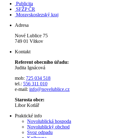
Publicita
SFŽP ČR
Moravskoslezský kraj
Adresa
Nové Lublice 75
749 01 Vítkov
Kontakt
Referent obecního úřadu:
Judita Ignácová
mob:
725 034 518
tel.:
556 311 010
e-mail:
info@novelublice.cz
Starosta obce:
Libor Kotlář
Praktické info
Novolublická hospoda
Novolublický obchod
Svoz odpadu
Knihovna