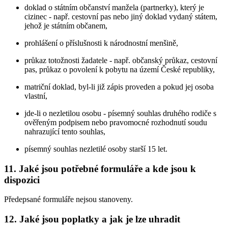
doklad o státním občanství manžela (partnerky), který je
cizinec - např. cestovní pas nebo jiný doklad vydaný státem,
jehož je státním občanem,
prohlášení o příslušnosti k národnostní menšině,
průkaz totožnosti žadatele - např. občanský průkaz, cestovní
pas, průkaz o povolení k pobytu na území České republiky,
matriční doklad, byl-li již zápis proveden a pokud jej osoba
vlastní,
jde-li o nezletilou osobu - písemný souhlas druhého rodiče s
ověřeným podpisem nebo pravomocné rozhodnutí soudu
nahrazující tento souhlas,
písemný souhlas nezletilé osoby starší 15 let.
11. Jaké jsou potřebné formuláře a kde jsou k
dispozici
Předepsané formuláře nejsou stanoveny.
12. Jaké jsou poplatky a jak je lze uhradit