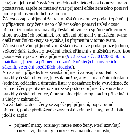
je výkon jeho rodičovské odpovědnosti v této oblasti omezen nebo
pozastaven, zapíše se mužský tvar příjmení dítěte ženského pohlaví
podle prohlášení druhého z rodičů.
Žádost o zápis příjmení ženy v mužském tvaru lze podat i zpětně, tj.
v případech, kdy žena nebo dítě ženského pohlaví užívá dosud
příjmení v souladu s pravidly české mluvnice a splňuje některou ze
shora uvedených podmínek pro užívání příjmení v mužském tvaru;
další matriční doklady se vydávají s příjmením v tomto tvaru.
Žádost o užívání příjmení v mužském tvaru lze podat pouze jednou;
veškeré další žádosti o uvedení téhož příjmení v mužském tvaru jsou
posuzovány jako změna příjmení (
§ 72 zákona č. 301/2000 Sb., o
matrikách, jménu a příjmení a o změně některých souvisejících
zákonů, ve znění pozdějších předpisů
).
V ostatních případech se ženská příjmení zapisují v souladu s
pravidly české mluvnice; je však možné, aby na matričním dokladu
(rodném, oddacím a úmrtním listu) v poznámce bylo vysvětleno, že
příjmení ženy je utvořeno z mužské podoby příjmení v souladu s
pravidly české mluvnice, čímž se předejde komplikacím při jednání
s úřady v zahraničí.
Na základě žádosti ženy se zapíše její příjmení, popř. rodné
příjmení,
podle předložené cizozemské veřejné listiny, popř. listin
,
jde-li o zápis:
příjmení matky (cizinky) muže nebo ženy, kteří uzavírají
manželství, do knihy manželství a na oddacím listu,