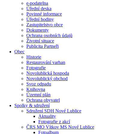
e-podatelna
Úřední deska
Povinné informace
Úřední hodiny
Zastupitelstvo obce
Dokumenty
Ochrana osobních údajů
Životní situace
Publicita Partneři
Obec
Historie
Restaurování varhan
Fotografie
Novolublická hospoda
Novolublický obchod
Svoz odpadu
Knihovna
Územní plán
Ochrana obyvatel
Spolky & sdružení
Sdružení SDH Nové Lublice
Aktuality
Fotografie z akcí
ČRS MO Vítkov MS Nové Lublice
Fotoalbum