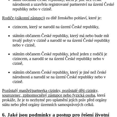
národnosti a uzavřela registrované partnerství na území České
republiky nebo v cizině.
Rodiče (zákonní zástupci)
za dítě ženského pohlaví, které je:
cizincem, který se narodil na území České republiky,
státním občanem České republiky, který má nebo bude mít
trvalý pobyt v cizině a narodil se na území České republiky
nebo v cizině,
státním občanem České republiky, jehož jeden z rodičů je
cizincem, a narodil se na území České republiky nebo v
cizině,
státním občanem České republiky, který je jiné než české
národnosti a narodil se na území České republiky nebo v
cizině.
Pozůstalý manžel/partnerka cizinky, pozůstalé děti cizinky,
sourozenec, zplnomocněný zástupce nebo fyzická osoba
, která
prokáže, že je to nezbytné pro uplatnění jejích práv před orgány
státu nebo před orgány územních samosprávných celků
.
6. Jaké jsou podmínky a postup pro řešení životní