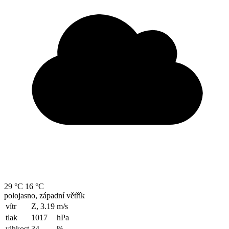
29 °C
16 °C
polojasno, západní větřík
vítr
Z, 3.19
m/s
tlak
1017
hPa
vlhkost
34
%