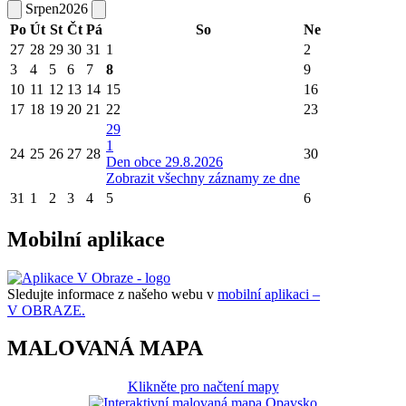
Srpen
2026
Po
Út
St
Čt
Pá
So
Ne
27
28
29
30
31
1
2
3
4
5
6
7
8
9
10
11
12
13
14
15
16
17
18
19
20
21
22
23
29
1
24
25
26
27
28
30
Den obce 29.8.2026
Zobrazit všechny záznamy ze dne
31
1
2
3
4
5
6
Mobilní aplikace
Sledujte informace z našeho webu v
mobilní aplikaci –
V OBRAZE.
MALOVANÁ MAPA
Klikněte pro načtení mapy