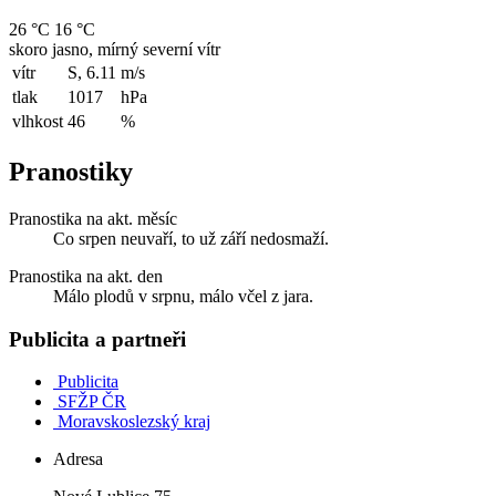
26 °C
16 °C
skoro jasno, mírný severní vítr
vítr
S, 6.11
m/s
tlak
1017
hPa
vlhkost
46
%
Pranostiky
Pranostika na akt. měsíc
Co srpen neuvaří, to už září nedosmaží.
Pranostika na akt. den
Málo plodů v srpnu, málo včel z jara.
Publicita a partneři
Publicita
SFŽP ČR
Moravskoslezský kraj
Adresa