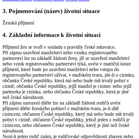
3. Pojmenování (název) životní situace
Ženská příjmení
4. Základní informace k životní situaci
Příjmení žen se tvoří v souladu s pravidly české mluvnice.
Při zápisu uzavření manželství nebo vzniku registrovaného
partnerství lze na základě žádosti ženy, jíž se uzavření manželství
nebo vznik registrovaného partnerství týká, uvést v matriční knize
příjmení, které bude po uzavření manželství nebo vstupu do
registrovaného partnerství užívat, v mužském tvaru, jde-li o cizinku,
občanku České republiky, která má nebo bude mít trvalý pobyt v
cizině, občanku České republiky, jejíž manžel je cizinec nebo jejíž
partnerka je cizinka, nebo občanku České republiky, která je jiné
než české národnosti.
Při zápisu narození dítěte lze na základě žádosti rodičů uvést
příjmení dítěte ženského pohlaví v mužském tvaru, je-li dítě
cizincem, občanem České republiky, který má nebo bude mít trvalý
pobyt v cizině, občanem České republiky, jehož jeden z rodičů je
cizincem, nebo občanem České republiky, který je jiné než české
národnosti.
Není-li jeden rodič znám, je rodičovské odpovědnosti zbaven nebo