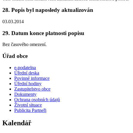
28. Popis byl naposledy aktualizován
03.03.2014
29. Datum konce platnosti popisu
Bez časového omezení.
Úřad obce
e-podatelna
Úřední deska
Povinné informace
Úřední hodiny
Zastupitelstvo obce
Dokumenty
Ochrana osobních údajů
Životní situace
Publicita Partneři
Kalendář