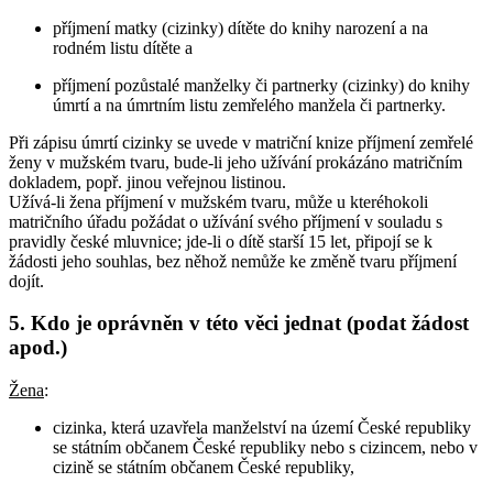
příjmení matky (cizinky) dítěte do knihy narození a na
rodném listu dítěte a
příjmení pozůstalé manželky či partnerky (cizinky) do knihy
úmrtí a na úmrtním listu zemřelého manžela či partnerky.
Při zápisu úmrtí cizinky se uvede v matriční knize příjmení zemřelé
ženy v mužském tvaru, bude-li jeho užívání prokázáno matričním
dokladem, popř. jinou veřejnou listinou.
Užívá-li žena příjmení v mužském tvaru, může u kteréhokoli
matričního úřadu požádat o užívání svého příjmení v souladu s
pravidly české mluvnice; jde-li o dítě starší 15 let, připojí se k
žádosti jeho souhlas, bez něhož nemůže ke změně tvaru příjmení
dojít.
5. Kdo je oprávněn v této věci jednat (podat žádost
apod.)
Žena
:
cizinka, která uzavřela manželství na území České republiky
se státním občanem České republiky nebo s cizincem, nebo v
cizině se státním občanem České republiky,