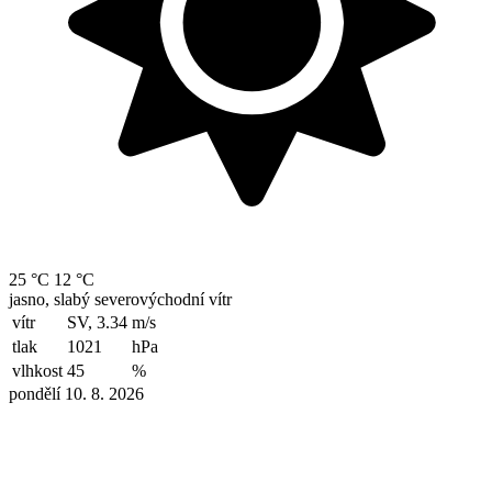
25 °C
12 °C
jasno, slabý severovýchodní vítr
vítr
SV, 3.34
m/s
tlak
1021
hPa
vlhkost
45
%
pondělí 10. 8. 2026