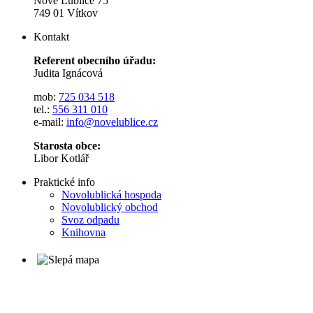
Nové Lublice 75
749 01 Vítkov
Kontakt
Referent obecního úřadu:
Judita Ignácová
mob:
725 034 518
tel.:
556 311 010
e-mail:
info@novelublice.cz
Starosta obce:
Libor Kotlář
Praktické info
Novolublická hospoda
Novolublický obchod
Svoz odpadu
Knihovna