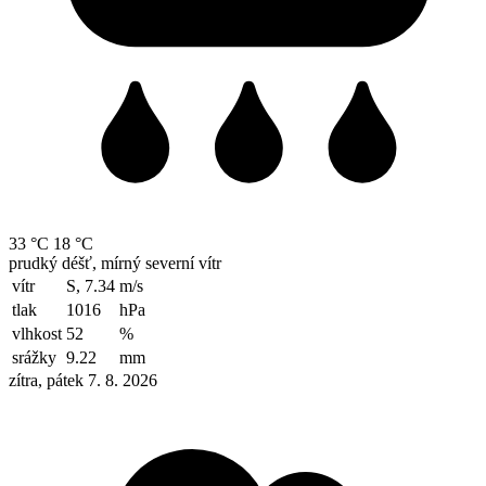
33 °C
18 °C
prudký déšť, mírný severní vítr
vítr
S, 7.34
m/s
tlak
1016
hPa
vlhkost
52
%
srážky
9.22
mm
zítra, pátek 7. 8. 2026