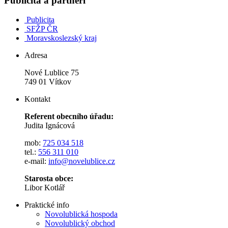
Publicita a partneři
Publicita
SFŽP ČR
Moravskoslezský kraj
Adresa
Nové Lublice 75
749 01 Vítkov
Kontakt
Referent obecního úřadu:
Judita Ignácová
mob:
725 034 518
tel.:
556 311 010
e-mail:
info@novelublice.cz
Starosta obce:
Libor Kotlář
Praktické info
Novolublická hospoda
Novolublický obchod