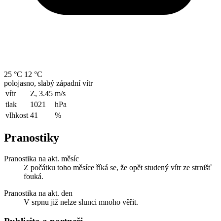
25 °C
12 °C
polojasno, slabý západní vítr
vítr
Z, 3.45
m/s
tlak
1021
hPa
vlhkost
41
%
Pranostiky
Pranostika na akt. měsíc
Z počátku toho měsíce říká se, že opět studený vítr ze strnišť
fouká.
Pranostika na akt. den
V srpnu již nelze slunci mnoho věřit.