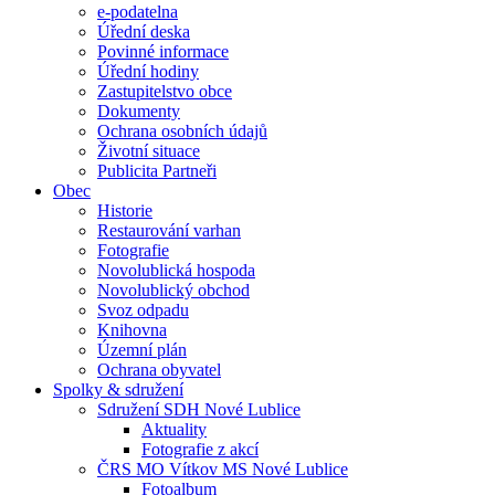
e-podatelna
Úřední deska
Povinné informace
Úřední hodiny
Zastupitelstvo obce
Dokumenty
Ochrana osobních údajů
Životní situace
Publicita Partneři
Obec
Historie
Restaurování varhan
Fotografie
Novolublická hospoda
Novolublický obchod
Svoz odpadu
Knihovna
Územní plán
Ochrana obyvatel
Spolky & sdružení
Sdružení SDH Nové Lublice
Aktuality
Fotografie z akcí
ČRS MO Vítkov MS Nové Lublice
Fotoalbum