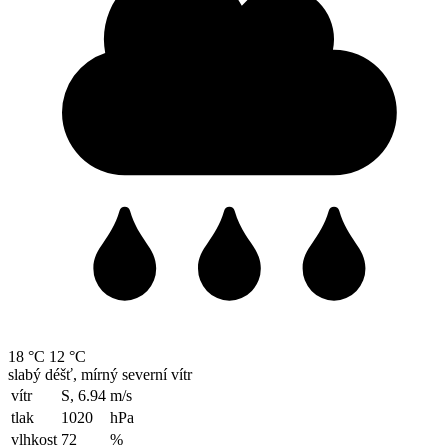
18 °C
12 °C
slabý déšť, mírný severní vítr
vítr
S, 6.94
m/s
tlak
1020
hPa
vlhkost
72
%