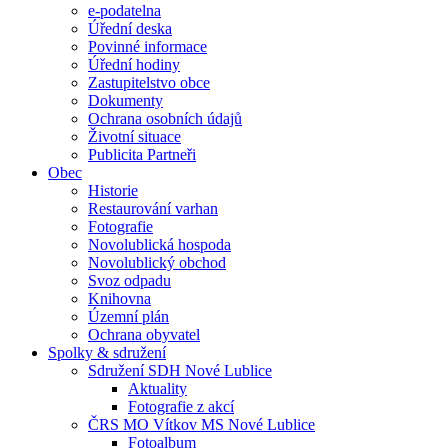
e-podatelna
Úřední deska
Povinné informace
Úřední hodiny
Zastupitelstvo obce
Dokumenty
Ochrana osobních údajů
Životní situace
Publicita Partneři
Obec
Historie
Restaurování varhan
Fotografie
Novolublická hospoda
Novolublický obchod
Svoz odpadu
Knihovna
Územní plán
Ochrana obyvatel
Spolky & sdružení
Sdružení SDH Nové Lublice
Aktuality
Fotografie z akcí
ČRS MO Vítkov MS Nové Lublice
Fotoalbum