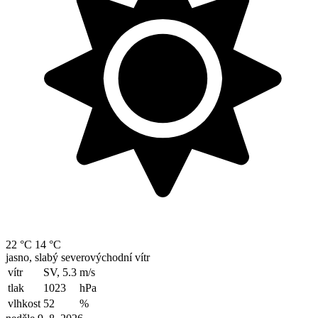
22 °C
14 °C
jasno, slabý severovýchodní vítr
vítr
SV, 5.3
m/s
tlak
1023
hPa
vlhkost
52
%