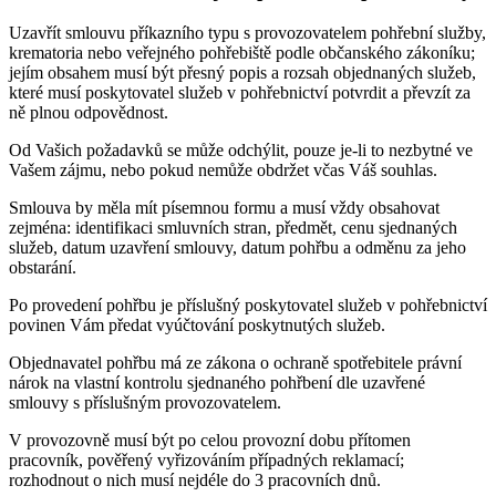
Uzavřít smlouvu příkazního typu s provozovatelem pohřební služby,
krematoria nebo veřejného pohřebiště podle občanského zákoníku;
jejím obsahem musí být přesný popis a rozsah objednaných služeb,
které musí poskytovatel služeb v pohřebnictví potvrdit a převzít za
ně plnou odpovědnost.
Od Vašich požadavků se může odchýlit, pouze je-li to nezbytné ve
Vašem zájmu, nebo pokud nemůže obdržet včas Váš souhlas.
Smlouva by měla mít písemnou formu a musí vždy obsahovat
zejména: identifikaci smluvních stran, předmět, cenu sjednaných
služeb, datum uzavření smlouvy, datum pohřbu a odměnu za jeho
obstarání.
Po provedení pohřbu je příslušný poskytovatel služeb v pohřebnictví
povinen Vám předat vyúčtování poskytnutých služeb.
Objednavatel pohřbu má ze zákona o ochraně spotřebitele právní
nárok na vlastní kontrolu sjednaného pohřbení dle uzavřené
smlouvy s příslušným provozovatelem.
V provozovně musí být po celou provozní dobu přítomen
pracovník, pověřený vyřizováním případných reklamací;
rozhodnout o nich musí nejdéle do 3 pracovních dnů.