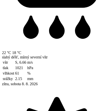
22 °C
18 °C
slabý déšť, mírný severní vítr
vítr
S, 6.66
m/s
tlak
1021
hPa
vlhkost
61
%
srážky
2.15
mm
zítra, sobota 8. 8. 2026