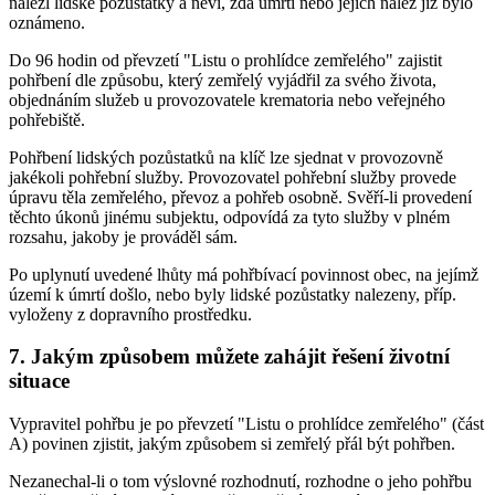
nalezl lidské pozůstatky a neví, zda úmrtí nebo jejich nález již bylo
oznámeno.
Do 96 hodin od převzetí "Listu o prohlídce zemřelého" zajistit
pohřbení dle způsobu, který zemřelý vyjádřil za svého života,
objednáním služeb u provozovatele krematoria nebo veřejného
pohřebiště.
Pohřbení lidských pozůstatků na klíč lze sjednat v provozovně
jakékoli pohřební služby. Provozovatel pohřební služby provede
úpravu těla zemřelého, převoz a pohřeb osobně. Svěří-li provedení
těchto úkonů jinému subjektu, odpovídá za tyto služby v plném
rozsahu, jakoby je prováděl sám.
Po uplynutí uvedené lhůty má pohřbívací povinnost obec, na jejímž
území k úmrtí došlo, nebo byly lidské pozůstatky nalezeny, příp.
vyloženy z dopravního prostředku.
7. Jakým způsobem můžete zahájit řešení životní
situace
Vypravitel pohřbu je po převzetí "Listu o prohlídce zemřelého" (část
A) povinen zjistit, jakým způsobem si zemřelý přál být pohřben.
Nezanechal-li o tom výslovné rozhodnutí, rozhodne o jeho pohřbu