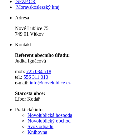
SFŽP ČR
Moravskoslezský kraj
Adresa
Nové Lublice 75
749 01 Vítkov
Kontakt
Referent obecního úřadu:
Judita Ignácová
mob:
725 034 518
tel.:
556 311 010
e-mail:
info@novelublice.cz
Starosta obce:
Libor Kotlář
Praktické info
Novolublická hospoda
Novolublický obchod
Svoz odpadu
Knihovna