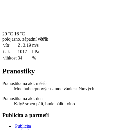
29 °C
16 °C
polojasno, západní větřík
vítr
Z, 3.19
m/s
tlak
1017
hPa
vlhkost
34
%
Pranostiky
Pranostika na akt. měsíc
Moc hub srpnových - moc vánic sněhových.
Pranostika na akt. den
Když srpen pálí, bude pálit i víno.
Publicita a partneři
Publicita