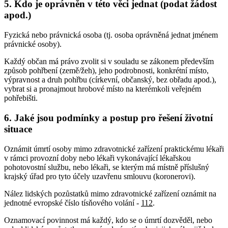
5. Kdo je oprávněn v této věci jednat (podat žádost
apod.)
Fyzická nebo právnická osoba (tj. osoba oprávněná jednat jménem
právnické osoby).
Každý občan má právo zvolit si v souladu se zákonem především
způsob pohřbení (země/žeh), jeho podrobnosti, konkrétní místo,
výpravnost a druh pohřbu (církevní, občanský, bez obřadu apod.),
vybrat si a pronajmout hrobové místo na kterémkoli veřejném
pohřebišti.
6. Jaké jsou podmínky a postup pro řešení životní
situace
Oznámit úmrtí osoby mimo zdravotnické zařízení praktickému lékaři
v rámci provozní doby nebo lékaři vykonávající lékařskou
pohotovostní službu, nebo lékaři, se kterým má místně příslušný
krajský úřad pro tyto účely uzavřenu smlouvu (koronerovi).
Nález lidských pozůstatků mimo zdravotnické zařízení oznámit na
jednotné evropské číslo tísňového volání -
112
.
Oznamovací povinnost má každý, kdo se o úmrtí dozvěděl, nebo