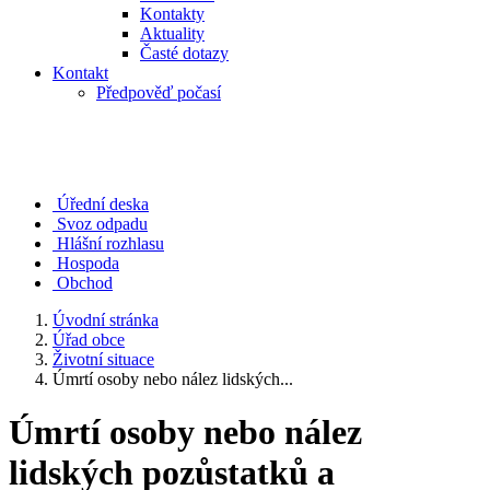
Kontakty
Aktuality
Časté dotazy
Kontakt
Předpověď počasí
Úřední deska
Svoz odpadu
Hlášní rozhlasu
Hospoda
Obchod
Úvodní stránka
Úřad obce
Životní situace
Úmrtí osoby nebo nález lidských...
Úmrtí osoby nebo nález
lidských pozůstatků a