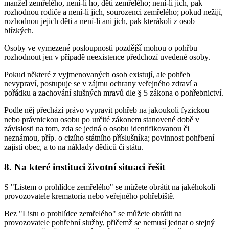
manžel zemřelého, není-li ho, děti zemřelého; není-li jich, pak
rozhodnou rodiče a není-li jich, sourozenci zemřelého; pokud nežijí,
rozhodnou jejich děti a není-li ani jich, pak kterákoli z osob
blízkých.
Osoby ve vymezené posloupnosti pozdější mohou o pohřbu
rozhodnout jen v případě neexistence předchozí uvedené osoby.
Pokud některé z vyjmenovaných osob existují, ale pohřeb
nevypraví, postupuje se v zájmu ochrany veřejného zdraví a
pořádku a zachování slušných mravů dle § 5 zákona o pohřebnictví.
Podle něj přechází právo vypravit pohřeb na jakoukoli fyzickou
nebo právnickou osobu po určité zákonem stanovené době v
závislosti na tom, zda se jedná o osobu identifikovanou či
neznámou, příp. o cizího státního příslušníka; povinnost pohřbení
zajistí obec, a to na náklady dědiců či státu.
8. Na které instituci životní situaci řešit
S "Listem o prohlídce zemřelého" se můžete obrátit na jakéhokoli
provozovatele krematoria nebo veřejného pohřebiště.
Bez "Listu o prohlídce zemřelého" se můžete obrátit na
provozovatele pohřební služby, přičemž se nemusí jednat o stejný