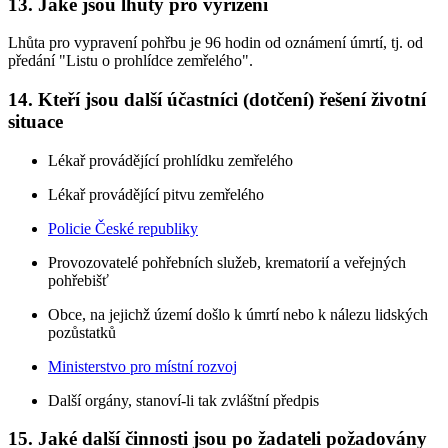
13. Jaké jsou lhůty pro vyřízení
Lhůta pro vypravení pohřbu je 96 hodin od oznámení úmrtí, tj. od
předání "Listu o prohlídce zemřelého".
14. Kteří jsou další účastníci (dotčení) řešení životní
situace
Lékař provádějící prohlídku zemřelého
Lékař provádějící pitvu zemřelého
Policie České republiky
Provozovatelé pohřebních služeb, krematorií a veřejných
pohřebišť
Obce, na jejichž území došlo k úmrtí nebo k nálezu lidských
pozůstatků
Ministerstvo pro místní rozvoj
Další orgány, stanoví-li tak zvláštní předpis
15. Jaké další činnosti jsou po žadateli požadovány