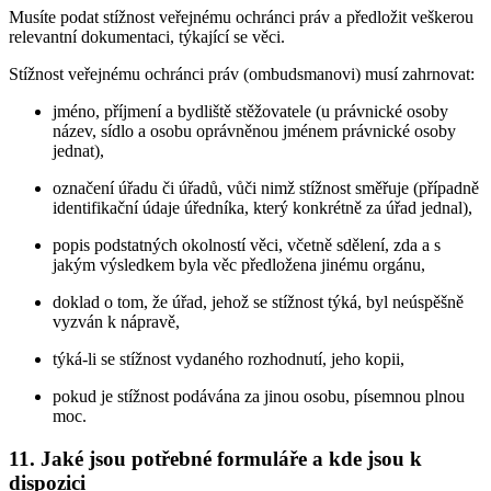
Musíte podat stížnost veřejnému ochránci práv a předložit veškerou
relevantní dokumentaci, týkající se věci.
Stížnost veřejnému ochránci práv (ombudsmanovi) musí zahrnovat:
jméno, příjmení a bydliště stěžovatele (u právnické osoby
název, sídlo a osobu oprávněnou jménem právnické osoby
jednat),
označení úřadu či úřadů, vůči nimž stížnost směřuje (případně
identifikační údaje úředníka, který konkrétně za úřad jednal),
popis podstatných okolností věci, včetně sdělení, zda a s
jakým výsledkem byla věc předložena jinému orgánu,
doklad o tom, že úřad, jehož se stížnost týká, byl neúspěšně
vyzván k nápravě,
týká-li se stížnost vydaného rozhodnutí, jeho kopii,
pokud je stížnost podávána za jinou osobu, písemnou plnou
moc.
11. Jaké jsou potřebné formuláře a kde jsou k
dispozici