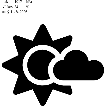
tlak
1017
hPa
vlhkost
34
%
úterý 11. 8. 2026