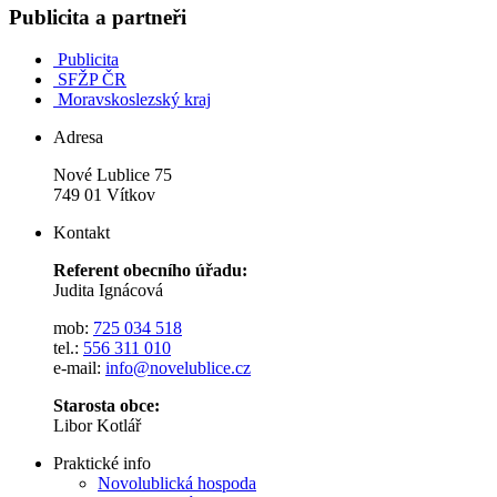
Publicita a partneři
Publicita
SFŽP ČR
Moravskoslezský kraj
Adresa
Nové Lublice 75
749 01 Vítkov
Kontakt
Referent obecního úřadu:
Judita Ignácová
mob:
725 034 518
tel.:
556 311 010
e-mail:
info@novelublice.cz
Starosta obce:
Libor Kotlář
Praktické info
Novolublická hospoda