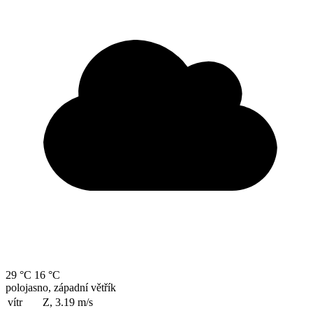
29 °C
16 °C
polojasno, západní větřík
vítr
Z, 3.19
m/s