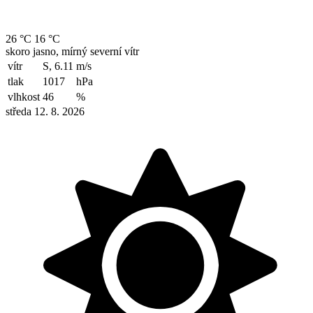
26 °C
16 °C
skoro jasno, mírný severní vítr
vítr
S, 6.11
m/s
tlak
1017
hPa
vlhkost
46
%
středa 12. 8. 2026