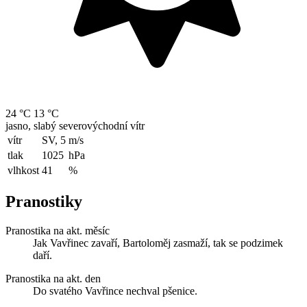
24 °C
13 °C
jasno, slabý severovýchodní vítr
vítr
SV, 5
m/s
tlak
1025
hPa
vlhkost
41
%
Pranostiky
Pranostika na akt. měsíc
Jak Vavřinec zavaří, Bartoloměj zasmaží, tak se podzimek
daří.
Pranostika na akt. den
Do svatého Vavřince nechval pšenice.