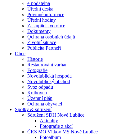
e-podatelna
Úřední deska
Povinné informace
Úřední hodiny
Zastupitelstvo obce
Dokumenty
Ochrana osobních údajů
Životní situace
Publicita Partneři
Obec
Historie
Restaurování varhan
Fotografie
Novolublická hospoda
Novolublický obchod
Svoz odpadu
Knihovna
Územní plán
Ochrana obyvatel
Spolky & sdružení
Sdružení SDH Nové Lublice
Aktuality
Fotografie z akcí
ČRS MO Vítkov MS Nové Lublice
Fotoalbum