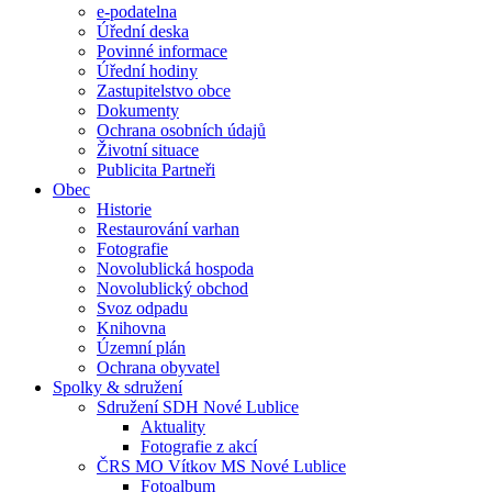
e-podatelna
Úřední deska
Povinné informace
Úřední hodiny
Zastupitelstvo obce
Dokumenty
Ochrana osobních údajů
Životní situace
Publicita Partneři
Obec
Historie
Restaurování varhan
Fotografie
Novolublická hospoda
Novolublický obchod
Svoz odpadu
Knihovna
Územní plán
Ochrana obyvatel
Spolky & sdružení
Sdružení SDH Nové Lublice
Aktuality
Fotografie z akcí
ČRS MO Vítkov MS Nové Lublice
Fotoalbum