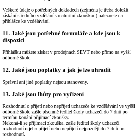
Veškeré údaje o potřebných dokladech (zejména je třeba doložit
získání středního vzdělání s maturitní zkouškou) naleznete na
přihlášce ke vzdělávání.
11. Jaké jsou potřebné formuláře a kde jsou k
dispozici
Přihlášku můžete získat v prodejnách SEVT nebo přímo na vyšší
odborné škole.
12. Jaké jsou poplatky a jak je lze uhradit
Správní ani jiné poplatky nejsou stanoveny.
13. Jaké jsou lhůty pro vyřízení
Rozhodnutí o přijetí nebo nepřijetí uchazeče ke vzdělávání ve vyšší
odborné škole zašle písemně ředitel školy uchazeči do 7 dnů po
termínu konání přijímací zkoušky.
Nekoná-li se přijímací zkouška, zašle ředitel školy uchazeči
rozhodnutí o jeho přijetí nebo nepřijetí nejpozději do 7 dnů po
rozhodnutí.