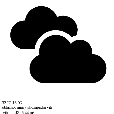
32 °C
16 °C
oblačno, mírný jihozápadní vítr
vítr
JZ, 6.44
m/s