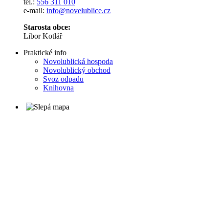
tel.:
556 311 010
e-mail:
info@novelublice.cz
Starosta obce:
Libor Kotlář
Praktické info
Novolublická hospoda
Novolublický obchod
Svoz odpadu
Knihovna