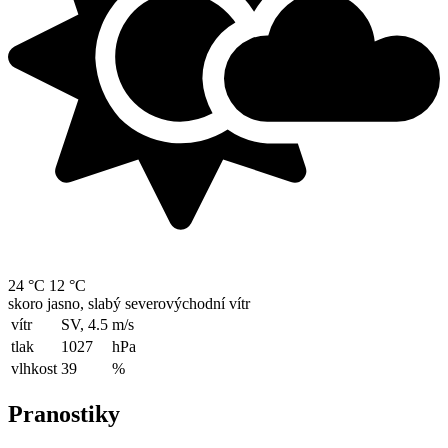
24 °C
12 °C
skoro jasno, slabý severovýchodní vítr
vítr
SV, 4.5
m/s
tlak
1027
hPa
vlhkost
39
%
Pranostiky