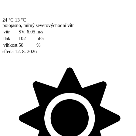
24 °C
13 °C
polojasno, mírný severovýchodní vítr
vítr
SV, 6.05
m/s
tlak
1021
hPa
vlhkost
50
%
středa 12. 8. 2026