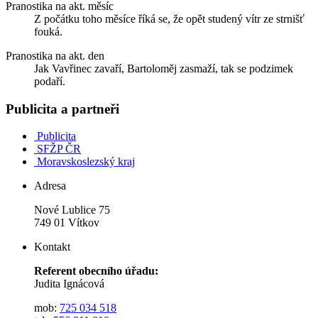
Pranostika na akt. měsíc
Z počátku toho měsíce říká se, že opět studený vítr ze strnišť
fouká.
Pranostika na akt. den
Jak Vavřinec zavaří, Bartoloměj zasmaží, tak se podzimek
podaří.
Publicita a partneři
Publicita
SFŽP ČR
Moravskoslezský kraj
Adresa
Nové Lublice 75
749 01 Vítkov
Kontakt
Referent obecního úřadu:
Judita Ignácová
mob:
725 034 518