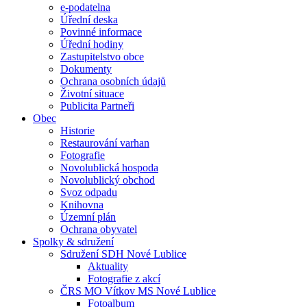
e-podatelna
Úřední deska
Povinné informace
Úřední hodiny
Zastupitelstvo obce
Dokumenty
Ochrana osobních údajů
Životní situace
Publicita Partneři
Obec
Historie
Restaurování varhan
Fotografie
Novolublická hospoda
Novolublický obchod
Svoz odpadu
Knihovna
Územní plán
Ochrana obyvatel
Spolky & sdružení
Sdružení SDH Nové Lublice
Aktuality
Fotografie z akcí
ČRS MO Vítkov MS Nové Lublice
Fotoalbum