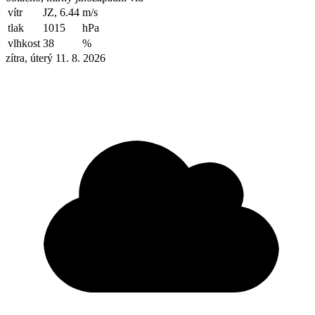
vítr
JZ, 6.44
m/s
tlak
1015
hPa
vlhkost
38
%
zítra, úterý 11. 8. 2026