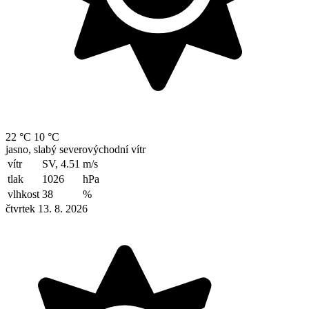
22 °C
10 °C
jasno, slabý severovýchodní vítr
vítr
SV, 4.51
m/s
tlak
1026
hPa
vlhkost
38
%
čtvrtek 13. 8. 2026