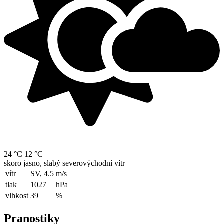
24 °C
12 °C
skoro jasno, slabý severovýchodní vítr
vítr
SV, 4.5
m/s
tlak
1027
hPa
vlhkost
39
%
Pranostiky