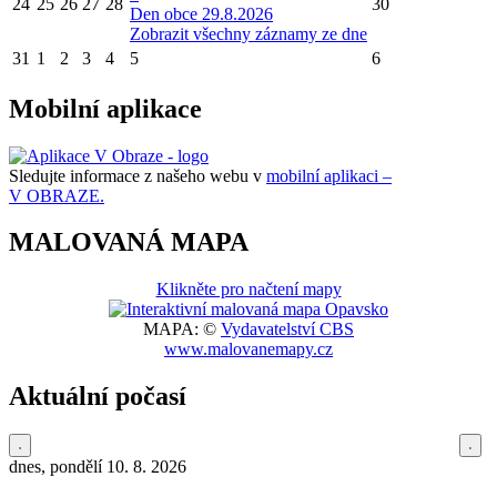
24
25
26
27
28
30
Den obce 29.8.2026
Zobrazit všechny záznamy ze dne
31
1
2
3
4
5
6
Mobilní aplikace
Sledujte informace z našeho webu v
mobilní aplikaci –
V OBRAZE.
MALOVANÁ MAPA
Klikněte pro načtení mapy
MAPA: ©
Vydavatelství CBS
www.malovanemapy.cz
Aktuální počasí
dnes, pondělí 10. 8. 2026