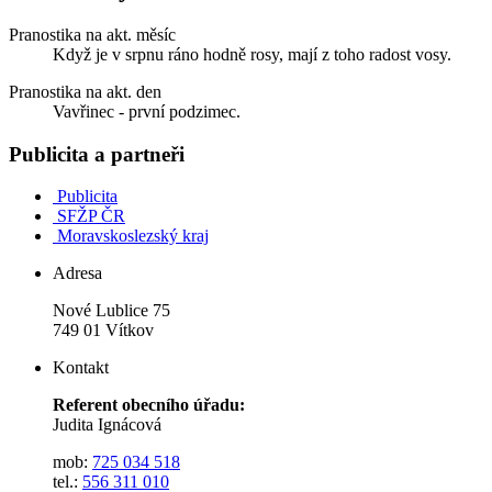
Pranostika na akt. měsíc
Když je v srpnu ráno hodně rosy, mají z toho radost vosy.
Pranostika na akt. den
Vavřinec - první podzimec.
Publicita a partneři
Publicita
SFŽP ČR
Moravskoslezský kraj
Adresa
Nové Lublice 75
749 01 Vítkov
Kontakt
Referent obecního úřadu:
Judita Ignácová
mob:
725 034 518
tel.:
556 311 010