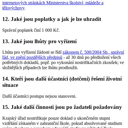
internetových stránkách Ministerstva školství, mládeže a
tělovýchovy
.
12. Jaké jsou poplatky a jak je lze uhradit
Správní poplatek činí 1 000 Kč.
13. Jaké jsou lhůty pro vyřízení
Lhůta pro vyřízení žádosti se řídí
zákonem č. 500/2004 Sb., správní
řád, ve znění pozdějších předpisů
- až 30 dnů po předložení všech
potřebných dokladů, popř. po vykonání nostrifikačních zkoušek; ve
složitějších případech lze lhůtu prodloužit.
14. Kteří jsou další účastníci (dotčení) řešení životní
situace
Další účastníci postupu nejsou stanoveni.
15. Jaké další činnosti jsou po žadateli požadovány
Krajský úřad nostrifikuje pouze doklad o ukončeném stupni
vzdělání získaném v zahraniční škole, pokud absolvované studium