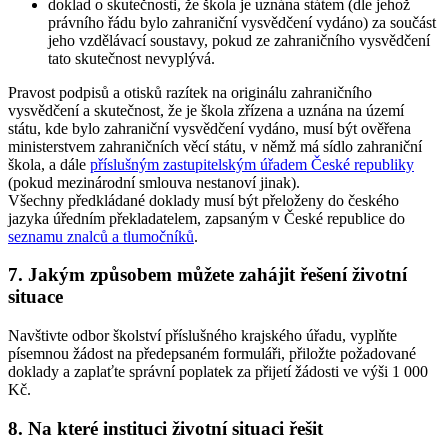
doklad o skutečnosti, že škola je uznána státem (dle jehož
právního řádu bylo zahraniční vysvědčení vydáno) za součást
jeho vzdělávací soustavy, pokud ze zahraničního vysvědčení
tato skutečnost nevyplývá.
Pravost podpisů a otisků razítek na originálu zahraničního
vysvědčení a skutečnost, že je škola zřízena a uznána na území
státu, kde bylo zahraniční vysvědčení vydáno, musí být ověřena
ministerstvem zahraničních věcí státu, v němž má sídlo zahraniční
škola, a dále
příslušným zastupitelským úřadem České republiky
(pokud mezinárodní smlouva nestanoví jinak).
Všechny předkládané doklady musí být přeloženy do českého
jazyka úředním překladatelem, zapsaným v České republice do
seznamu znalců a tlumočníků
.
7. Jakým způsobem můžete zahájit řešení životní
situace
Navštivte odbor školství příslušného krajského úřadu, vyplňte
písemnou žádost na předepsaném formuláři, přiložte požadované
doklady a zaplaťte správní poplatek za přijetí žádosti ve výši 1 000
Kč.
8. Na které instituci životní situaci řešit