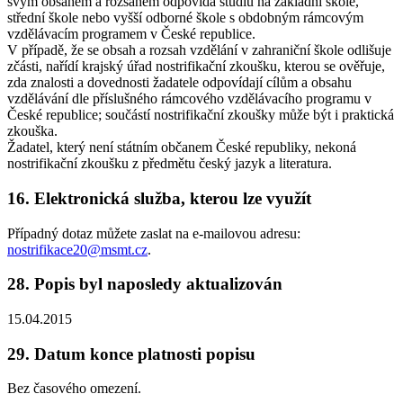
svým obsahem a rozsahem odpovídá studiu na základní škole,
střední škole nebo vyšší odborné škole s obdobným rámcovým
vzdělávacím programem v České republice.
V případě, že se obsah a rozsah vzdělání v zahraniční škole odlišuje
zčásti, nařídí krajský úřad nostrifikační zkoušku, kterou se ověřuje,
zda znalosti a dovednosti žadatele odpovídají cílům a obsahu
vzdělávání dle příslušného rámcového vzdělávacího programu v
České republice; součástí nostrifikační zkoušky může být i praktická
zkouška.
Žadatel, který není státním občanem České republiky, nekoná
nostrifikační zkoušku z předmětu český jazyk a literatura.
16. Elektronická služba, kterou lze využít
Případný dotaz můžete zaslat na e-mailovou adresu:
nostrifikace20@msmt.cz
.
28. Popis byl naposledy aktualizován
15.04.2015
29. Datum konce platnosti popisu
Bez časového omezení.