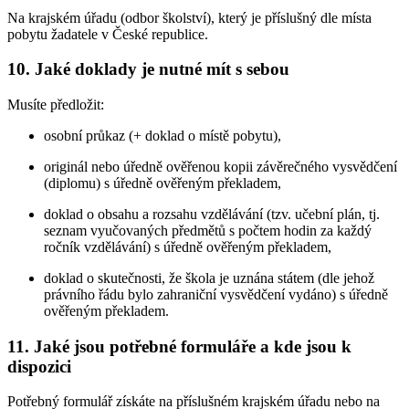
Na krajském úřadu (odbor školství), který je příslušný dle místa
pobytu žadatele v České republice.
10. Jaké doklady je nutné mít s sebou
Musíte předložit:
osobní průkaz (+ doklad o místě pobytu),
originál nebo úředně ověřenou kopii závěrečného vysvědčení
(diplomu) s úředně ověřeným překladem,
doklad o obsahu a rozsahu vzdělávání (tzv. učební plán, tj.
seznam vyučovaných předmětů s počtem hodin za každý
ročník vzdělávání) s úředně ověřeným překladem,
doklad o skutečnosti, že škola je uznána státem (dle jehož
právního řádu bylo zahraniční vysvědčení vydáno) s úředně
ověřeným překladem.
11. Jaké jsou potřebné formuláře a kde jsou k
dispozici
Potřebný formulář získáte na příslušném krajském úřadu nebo na