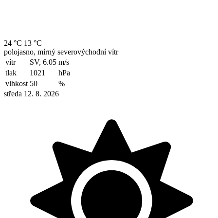
24 °C
13 °C
polojasno, mírný severovýchodní vítr
vítr
SV, 6.05
m/s
tlak
1021
hPa
vlhkost
50
%
středa 12. 8. 2026