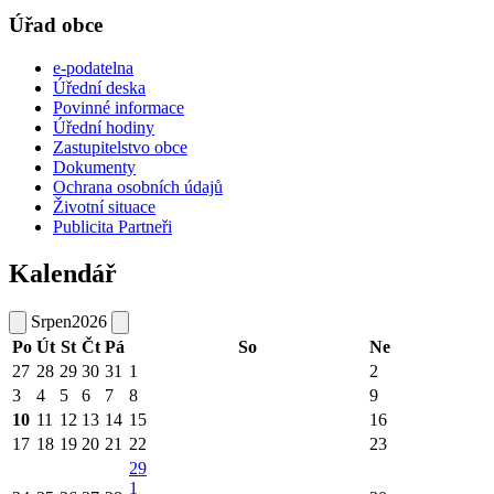
Úřad obce
e-podatelna
Úřední deska
Povinné informace
Úřední hodiny
Zastupitelstvo obce
Dokumenty
Ochrana osobních údajů
Životní situace
Publicita Partneři
Kalendář
Srpen
2026
Po
Út
St
Čt
Pá
So
Ne
27
28
29
30
31
1
2
3
4
5
6
7
8
9
10
11
12
13
14
15
16
17
18
19
20
21
22
23
29
1