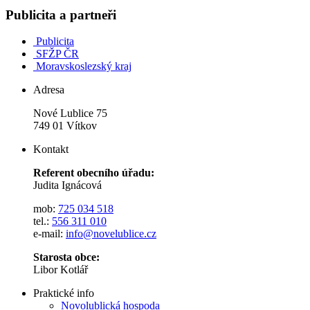
Publicita a partneři
Publicita
SFŽP ČR
Moravskoslezský kraj
Adresa
Nové Lublice 75
749 01 Vítkov
Kontakt
Referent obecního úřadu:
Judita Ignácová
mob:
725 034 518
tel.:
556 311 010
e-mail:
info@novelublice.cz
Starosta obce:
Libor Kotlář
Praktické info
Novolublická hospoda