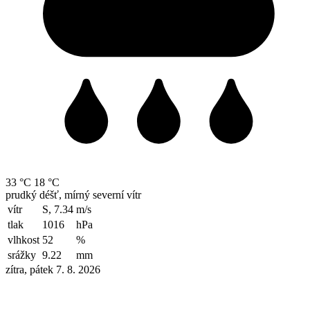
33 °C
18 °C
prudký déšť, mírný severní vítr
vítr
S, 7.34
m/s
tlak
1016
hPa
vlhkost
52
%
srážky
9.22
mm
zítra, pátek 7. 8. 2026