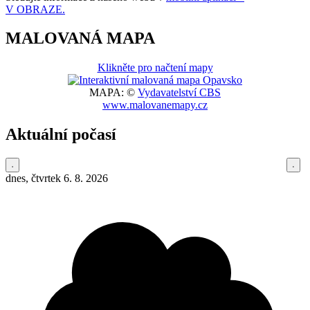
V OBRAZE.
MALOVANÁ MAPA
Klikněte pro načtení mapy
MAPA: ©
Vydavatelství CBS
www.malovanemapy.cz
Aktuální počasí
dnes, čtvrtek 6. 8. 2026