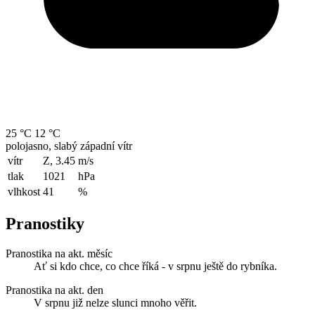
25 °C
12 °C
polojasno, slabý západní vítr
vítr
Z, 3.45
m/s
tlak
1021
hPa
vlhkost
41
%
Pranostiky
Pranostika na akt. měsíc
Ať si kdo chce, co chce říká - v srpnu ještě do rybníka.
Pranostika na akt. den
V srpnu již nelze slunci mnoho věřit.