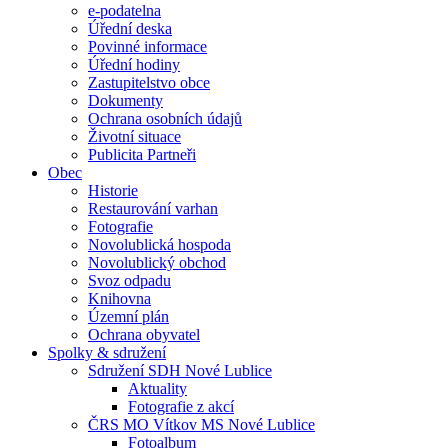
e-podatelna
Úřední deska
Povinné informace
Úřední hodiny
Zastupitelstvo obce
Dokumenty
Ochrana osobních údajů
Životní situace
Publicita Partneři
Obec
Historie
Restaurování varhan
Fotografie
Novolublická hospoda
Novolublický obchod
Svoz odpadu
Knihovna
Územní plán
Ochrana obyvatel
Spolky & sdružení
Sdružení SDH Nové Lublice
Aktuality
Fotografie z akcí
ČRS MO Vítkov MS Nové Lublice
Fotoalbum