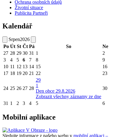
Ochrana osobních údajů
Životní situace
Publicita Partneři
Kalendář
Srpen
2026
Po
Út
St
Čt
Pá
So
Ne
27
28
29
30
31
1
2
3
4
5
6
7
8
9
10
11
12
13
14
15
16
17
18
19
20
21
22
23
29
1
24
25
26
27
28
30
Den obce 29.8.2026
Zobrazit všechny záznamy ze dne
31
1
2
3
4
5
6
Mobilní aplikace
Sledujte informace z našeho webu v
mobilní aplikaci –