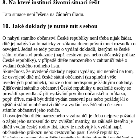
8. Na které instituci životní situaci řešit
Tato situace není řešena na žádném úřadu.
10. Jaké doklady je nutné mít s sebou
O nabytí státního občanství České republiky není třeba nijak žádat,
dítě jej nabývá automaticky ze zákona dnem právní moci rozsudku o
osvojení. Jedná se tedy pouze o vydání dokladů, kterými se české
státní občanství prokazuje (např. cestovní pas nebo občanský průkaz
České republiky), v případě dítěte narozeného v zahraničí také o
vydání českého rodného listu.
Skutečnost, že uvedené doklady nejsou vydány, nic nemění na tom,
že osvojené dítě má české státní občanství (za splnění výše
uvedených podmínek), pouze o tom nedisponuje žádnými doklady.
Zjišťování státního občanství České republiky u nezletilé osoby se
provádí zpravidla až při vydávání prvního občanského průkazu,
popř. dříve, má-li být dítěti vydán cestovní pas nebo požádají-li o
zjištění státního občanství dítěte a vydání osvědčení o českém
státním občanství jeho rodiče.
U osvojeného dítěte narozeného v zahraničí je třeba nejprve požádat
o zápis jeho narození do tzv. zvláštní matriky, na základě kterého je
dítěti vydán český rodný list, který je nezbytný k vydání např.
občanského průkazu nebo cestovního pasu České republiky.
K zápisu narození do zvláštní matriky je třeba připojit i osvědčení o