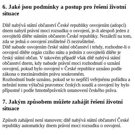
6. Jaké jsou podmínky a postup pro řešení životní
situace
Dítě nabývá státní občanství České republiky osvojením (adopcí)
dnem nabytí právní moci rozsudku o osvojení, je-li alespoň jeden z
osvojitelů dítěte státním občanem České republiky. Nezáleží na tom,
zda se jedná o osvojení zrušitelné či nezrušitelné.
Dítě nabude osvojením české státní občanství i tehdy, rozhodne-li o
osvojení dítěte orgán cizího státu a jedním z osvojitelů dítěte je
český státní občan. V takovém případě však dítě nabývá státní
občanství dnem, kdy nabude právní moci rozhodnutí o uznání
osvojení, pokud bylo osvojení v České republice uznáno podle
zákona o mezinárodním právu soukromém.
Rozhodnutí bude uznáno, pokud se to nepříčí veřejnému pořádku a
nebrání tomu výlučná pravomoc českých soudů a osvojení by bylo
přípustné i podle hmotněprávních ustanovení českého práva.
7. Jakým způsobem můžete zahájit řešení životní
situace
Způsob zahájení není stanoven; dítě nabývá státní občanství České
republiky automaticky dnem právní moci rozsudku o osvojení.