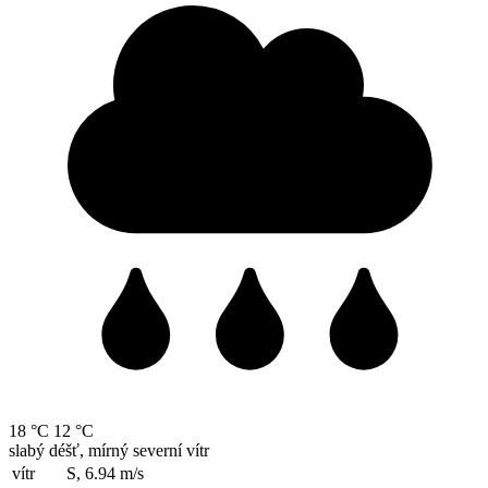
18 °C
12 °C
slabý déšť, mírný severní vítr
vítr
S, 6.94
m/s